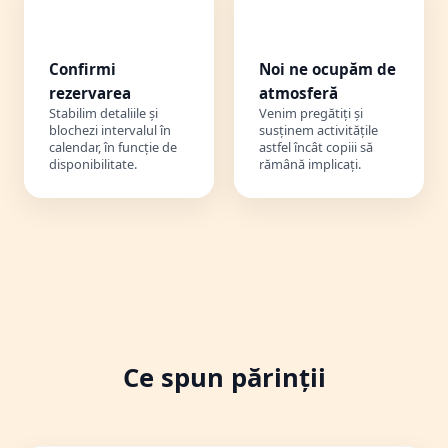
3️⃣
4️⃣
Confirmi
Noi ne ocupăm de
rezervarea
atmosferă
Stabilim detaliile și
Venim pregătiți și
blochezi intervalul în
susținem activitățile
calendar, în funcție de
astfel încât copiii să
disponibilitate.
rămână implicați.
Ce spun părinții