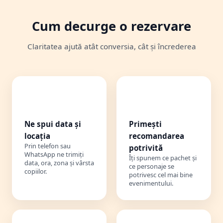
Cum decurge o rezervare
Claritatea ajută atât conversia, cât și încrederea
1️⃣
2️⃣
Ne spui data și
Primești
locația
recomandarea
Prin telefon sau
potrivită
WhatsApp ne trimiți
Îți spunem ce pachet și
data, ora, zona și vârsta
ce personaje se
copiilor.
potrivesc cel mai bine
evenimentului.