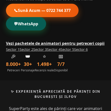
📞
Sună Acum — 0722 744 377
💬
WhatsApp
Vezi pachetele de animatori pentru petreceri copii
Sector 1
Sector 2
Sector 3
Sector 4
Sector 5
Sector 6
🎉
👑
⭐
📅
8.000+
30+
1.498+
7/7
Petreceri
Personaje
Recenzii reale
Disponibil
✨ EXPERIENȚĂ APRECIATĂ DE PĂRINȚI DIN
BUCUREȘTI ȘI ILFOV
SuperParty este ales de părinți care vor animatori