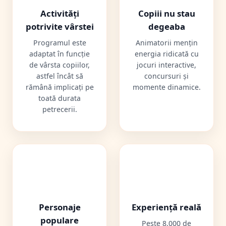
Activități
Copiii nu stau
potrivite vârstei
degeaba
Programul este
Animatorii mențin
adaptat în funcție
energia ridicată cu
de vârsta copiilor,
jocuri interactive,
astfel încât să
concursuri și
rămână implicați pe
momente dinamice.
toată durata
petrecerii.
🎭
🤝
Personaje
Experiență reală
populare
Peste 8.000 de