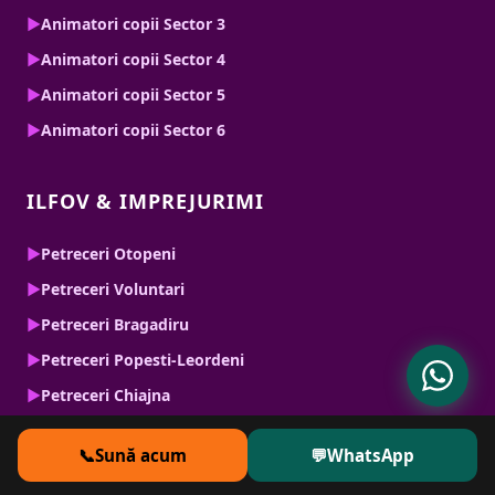
▶
Animatori copii Sector 3
▶
Animatori copii Sector 4
▶
Animatori copii Sector 5
▶
Animatori copii Sector 6
ILFOV & IMPREJURIMI
▶
Petreceri Otopeni
▶
Petreceri Voluntari
▶
Petreceri Bragadiru
▶
Petreceri Popesti-Leordeni
▶
Petreceri Chiajna
📞
Sună acum
💬
WhatsApp
SERVICII SPECIALE