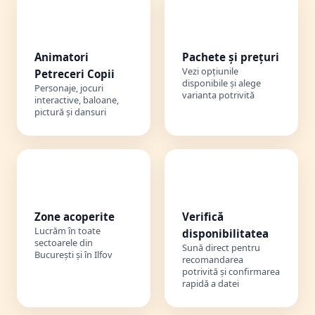
🎭
💰
Animatori
Pachete și prețuri
Vezi opțiunile
Petreceri Copii
disponibile și alege
Personaje, jocuri
varianta potrivită
interactive, baloane,
pictură și dansuri
📍
📞
Zone acoperite
Verifică
Lucrăm în toate
disponibilitatea
sectoarele din
Sună direct pentru
București și în Ilfov
recomandarea
potrivită și confirmarea
rapidă a datei