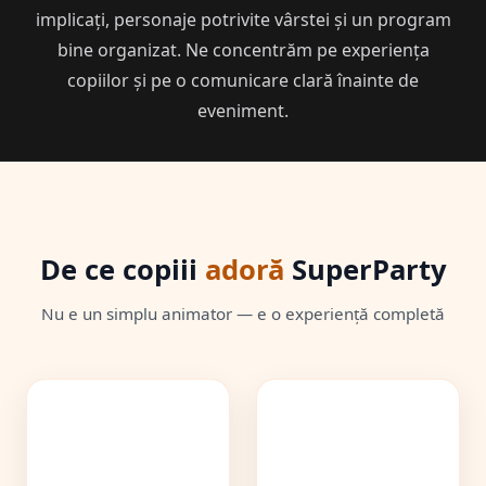
implicați, personaje potrivite vârstei și un program
bine organizat. Ne concentrăm pe experiența
copiilor și pe o comunicare clară înainte de
eveniment.
De ce copiii
adoră
SuperParty
Nu e un simplu animator — e o experiență completă
🎯
⚡