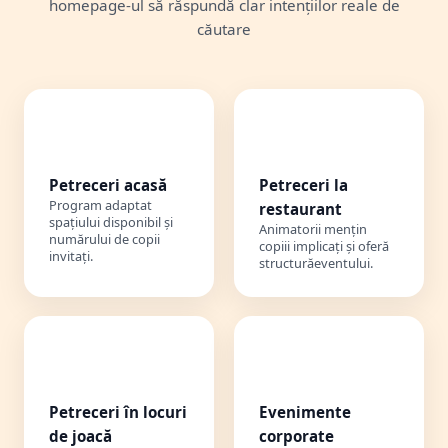
homepage-ul să răspundă clar intențiilor reale de
căutare
🏠
🍽️
Petreceri acasă
Petreceri la
Program adaptat
restaurant
spațiului disponibil și
Animatorii mențin
numărului de copii
copiii implicați și oferă
invitați.
structurăeventului.
🎡
🏢
Petreceri în locuri
Evenimente
de joacă
corporate