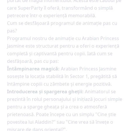
purtat de magia momentului. Acesta este cadoul pe
care SuperParty îl oferă, transformând o simplă
petrecere într-o experiență memorabilă.
Cum se desfășoară programul de animație pas cu
pas?
Programul nostru de animație cu Arabian Princess
Jasmine este structurat pentru a oferi o experiență
completă și captivantă pentru copii. Iată cum se
desfășoară, pas cu pas:
Întâmpinarea magică:
Arabian Princess Jasmine
sosește la locația stabilită în Sector 1, pregătită să
întâmpine copiii cu zâmbete și energie pozitivă.
Introducerea și spargerea gheții:
Animatorul se
prezintă în rolul personajului și inițiază jocuri simple
pentru a sparge gheața și a crea o atmosferă
prietenoasă. Poate începe cu un simplu "Cine știe
povestea lui Aladdin?" sau "Cine vrea să învețe o
mișcare de dans oriental?".