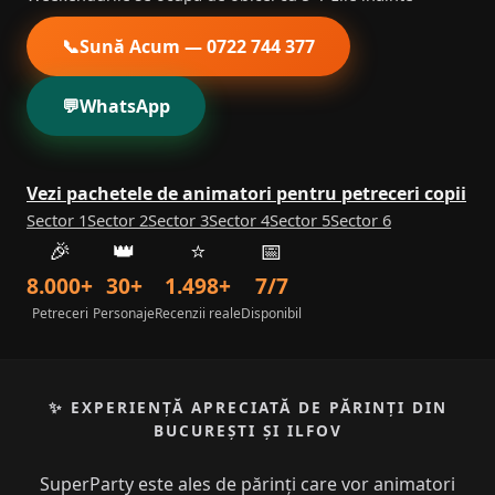
📞
Sună Acum — 0722 744 377
💬
WhatsApp
Vezi pachetele de animatori pentru petreceri copii
Sector 1
Sector 2
Sector 3
Sector 4
Sector 5
Sector 6
🎉
👑
⭐
📅
8.000+
30+
1.498+
7/7
Petreceri
Personaje
Recenzii reale
Disponibil
✨ EXPERIENȚĂ APRECIATĂ DE PĂRINȚI DIN
BUCUREȘTI ȘI ILFOV
SuperParty este ales de părinți care vor animatori