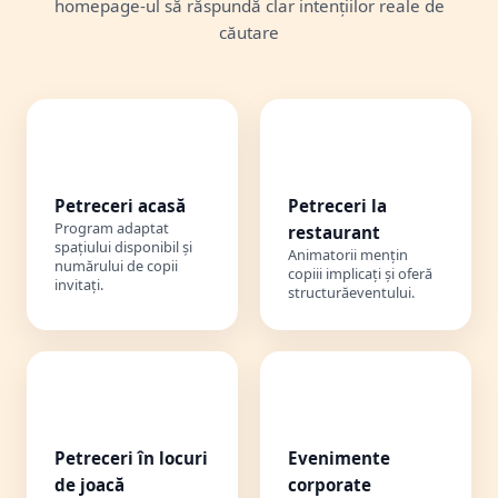
homepage-ul să răspundă clar intențiilor reale de
căutare
🏠
🍽️
Petreceri acasă
Petreceri la
Program adaptat
restaurant
spațiului disponibil și
Animatorii mențin
numărului de copii
copiii implicați și oferă
invitați.
structurăeventului.
🎡
🏢
Petreceri în locuri
Evenimente
de joacă
corporate