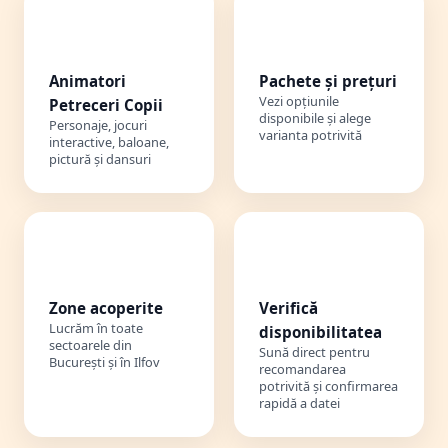
🎭
💰
Animatori
Pachete și prețuri
Vezi opțiunile
Petreceri Copii
disponibile și alege
Personaje, jocuri
varianta potrivită
interactive, baloane,
pictură și dansuri
📍
📞
Zone acoperite
Verifică
Lucrăm în toate
disponibilitatea
sectoarele din
Sună direct pentru
București și în Ilfov
recomandarea
potrivită și confirmarea
rapidă a datei