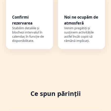
3️⃣
4️⃣
Confirmi
Noi ne ocupăm de
rezervarea
atmosferă
Stabilim detaliile și
Venim pregătiți și
blochezi intervalul în
susținem activitățile
calendar, în funcție de
astfel încât copiii să
disponibilitate.
rămână implicați.
Ce spun părinții