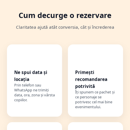
Cum decurge o rezervare
Claritatea ajută atât conversia, cât și încrederea
1️⃣
2️⃣
Ne spui data și
Primești
locația
recomandarea
Prin telefon sau
potrivită
WhatsApp ne trimiți
Îți spunem ce pachet și
data, ora, zona și vârsta
ce personaje se
copiilor.
potrivesc cel mai bine
evenimentului.