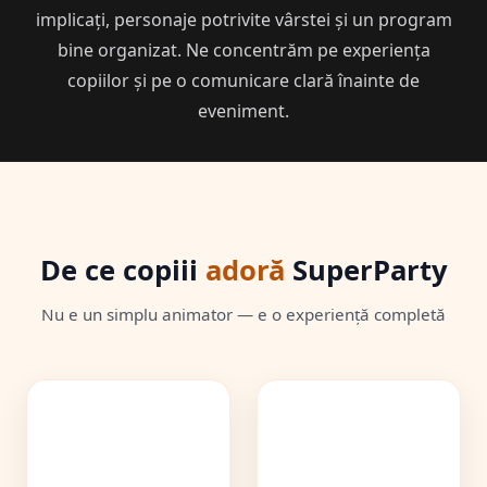
implicați, personaje potrivite vârstei și un program
bine organizat. Ne concentrăm pe experiența
copiilor și pe o comunicare clară înainte de
eveniment.
De ce copiii
adoră
SuperParty
Nu e un simplu animator — e o experiență completă
🎯
⚡