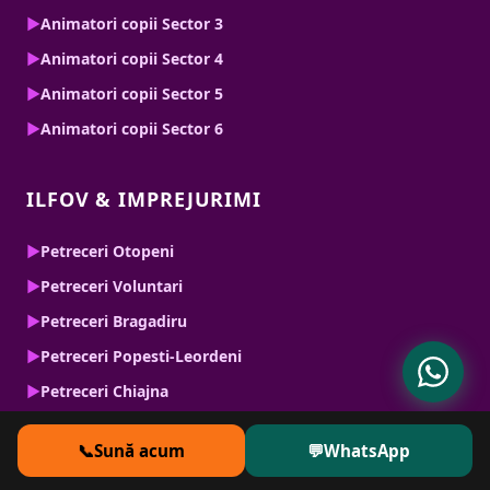
▶
Animatori copii Sector 3
▶
Animatori copii Sector 4
▶
Animatori copii Sector 5
▶
Animatori copii Sector 6
ILFOV & IMPREJURIMI
▶
Petreceri Otopeni
▶
Petreceri Voluntari
▶
Petreceri Bragadiru
▶
Petreceri Popesti-Leordeni
▶
Petreceri Chiajna
📞
Sună acum
💬
WhatsApp
SERVICII SPECIALE