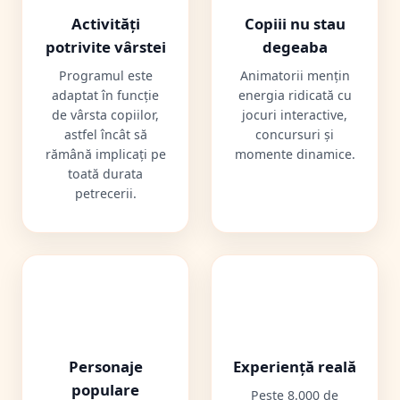
Activități
Copiii nu stau
potrivite vârstei
degeaba
Programul este
Animatorii mențin
adaptat în funcție
energia ridicată cu
de vârsta copiilor,
jocuri interactive,
astfel încât să
concursuri și
rămână implicați pe
momente dinamice.
toată durata
petrecerii.
🎭
🤝
Personaje
Experiență reală
populare
Peste 8.000 de